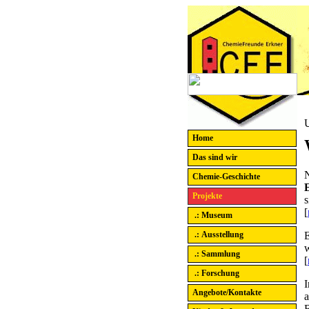
U
Home
Das sind wir
N
Chemie-Geschichte
Projekte
s
[
.: Museum
.: Ausstellung
w
.: Sammlung
[
.: Forschung
I
Angebote/Kontakte
a
B