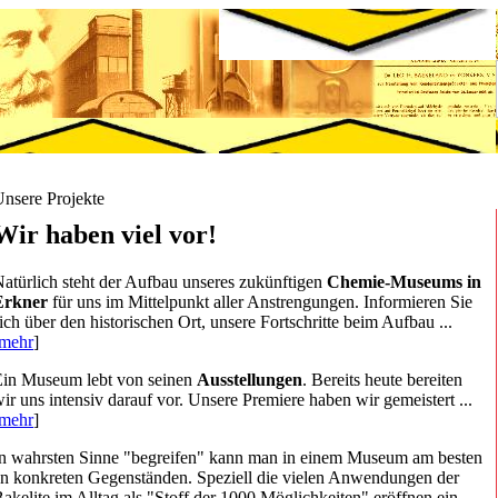
nsere Projekte
Wir haben viel vor!
atürlich steht der Aufbau unseres zukünftigen
Chemie-Museums in
Erkner
für uns im Mittelpunkt aller Anstrengungen. Informieren Sie
ich über den historischen Ort, unsere Fortschritte beim Aufbau ...
mehr
]
Ein Museum lebt von seinen
Ausstellungen
. Bereits heute bereiten
ir uns intensiv darauf vor. Unsere Premiere haben wir gemeistert ...
mehr
]
n wahrsten Sinne "begreifen" kann man in einem Museum am besten
n konkreten Gegenständen. Speziell die vielen Anwendungen der
akelite im Alltag als "Stoff der 1000 Möglichkeiten" eröffnen ein