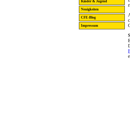
Kinder & Jugend
r
Neuigkeiten
A
CFE-Blog
c
C
Impressum
S
D
e