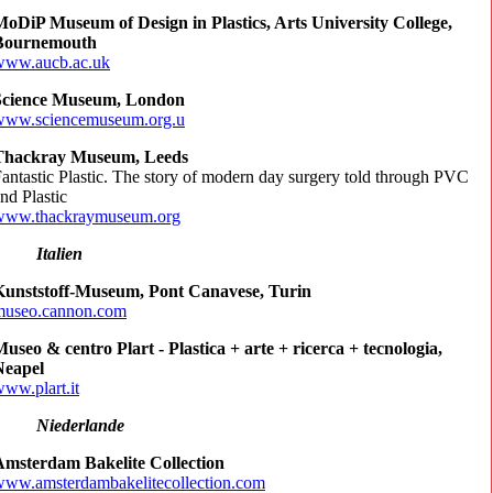
oDiP Museum of Design in Plastics, Arts University College,
Bournemouth
www.aucb.ac.uk
Science Museum, London
www.sciencemuseum.org.u
Thackray Museum, Leeds
antastic Plastic. The story of modern day surgery told through PVC
nd Plastic
www.thackraymuseum.org
Italien
Kunststoff-Museum, Pont Canavese, Turin
museo.cannon.com
useo & centro Plart - Plastica + arte + ricerca + tecnologia,
Neapel
ww.plart.it
Niederlande
Amsterdam Bakelite Collection
www.amsterdambakelitecollection.com