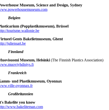
Powerhouse Museum, Science and Design, Sydney
www.powerhousemuseum.com
Belgien
Plasticarium (Popplastikmuseum), Brüssel
ttp://tourisme.wallonie.be
Virtueel Gents Bakelietmuseum, Ghent
ttp://juliensart.be
Finnland
Muovisuomi Museum, Helsinki
(The Finnish Plastics Association)
www.muoviyhdistys.fi
Frankreich
Kamm- und Plastikmuseum, Oyonnax
ww.ville-oyonnax.fr
Großbritannien
t's Bakelite you know
ttp://www.bakeliteman.com