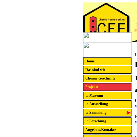
U
Home
Das sind wir
Chemie-Geschichte
Projekte
.: Museum
.: Ausstellung
.: Sammlung
.: Forschung
Angebote/Kontakte