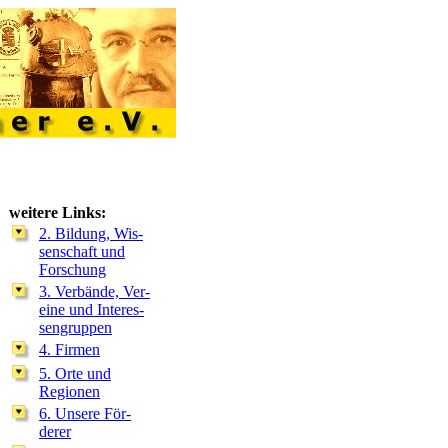
weitere Links:
2. Bildung, Wis-
senschaft und
Forschung
3. Verbände, Ver-
eine und Interes-
sengruppen
4. Firmen
5. Orte und
Regionen
6. Unsere För­
derer