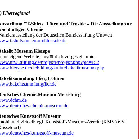
) Überregional
usstellung "T-Shirts, Tüten und Tenside – Die Ausstellung zur
Nachhaltigen Chemie"
anderausstellung der Deutschen Bundesstiftung Umwelt
ww.t-shirts-tueten-und-tenside.de
Bakelit-Museum Kierspe
eine eigene Website, ausführlich vorgestellt unter:
ww.nrw-stiftung.de/projekte/projekt.php?pid=152
ww.kierspe.de/de/bildung-kultur/bakelitmuseum.php
Bakelitsammlung Flier, Lohmar
ww.bakelitsammlungflier.de
Deutsches Chemie-Museum Merseburg
www.dchm.de
www.deutsches-chemie-museum.de
Deutsches Kunststoff Museum
mobil und virtuell; vgl. Kunststoff-Museums-Verein (KMV) e.V.
üsseldorf)
www.deutsches-kunststoff-museum.de