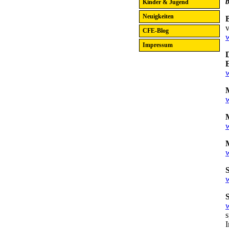
Kinder & Jugend
Neuigkeiten
v
CFE-Blog
Impressum
w
s
I