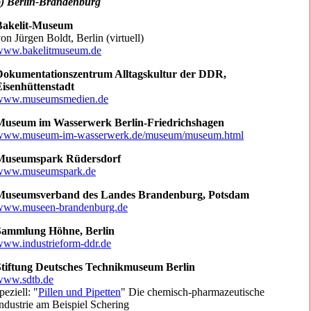
b) Berlin-Brandenburg
Bakelit-Museum
on Jürgen Boldt, Berlin (virtuell)
www.bakelitmuseum.de
Dokumentationszentrum Alltagskultur der DDR,
Eisenhüttenstadt
www.museumsmedien.de
Museum im Wasserwerk Berlin-Friedrichshagen
www.museum-im-wasserwerk.de/museum/museum.html
Museumspark Rüdersdorf
www.museumspark.de
Museumsverband des Landes Brandenburg, Potsdam
www.museen-brandenburg.de
Sammlung Höhne, Berlin
ww.industrieform-ddr.de
Stiftung Deutsches Technikmuseum Berlin
www.sdtb.de
peziell: "
Pillen und Pipetten
" Die chemisch-pharmazeutische
ndustrie am Beispiel Schering