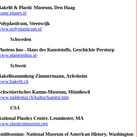
Bakelit & Plastic Museum, Den Haag
ome.planet.nl
Polyplasticum, Steenwijk
www.polyplasticum.nl
Schweden
lastens hus - Haus des Kunststoffs, Geschichte Perstorp
www.plastenshus.se
Schweiz
Bakelitsammlung Zimmermann, Arlesheim
www.bakelit.ch
Schweizerisches Kamm-Museum, Mümliswil
www.guldental.ch/kultur/kammi.htm
USA
National Plastics Center, Leominster, MA
www.plasticsmuseum.org
Smithsonian- National Museum of American History, Washington