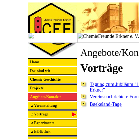
Angebote/Kon
Home
Vorträge
Das sind wir
Chemie-Geschichte
Tagung zum Jubiläum "10
Projekte
Erkner"
Vereinsnachrichten: For
Angebote/Kontakte
Baekeland-Tage
.: Veranstaltung
.: Vorträge
.: Experimente
.: Bibliothek