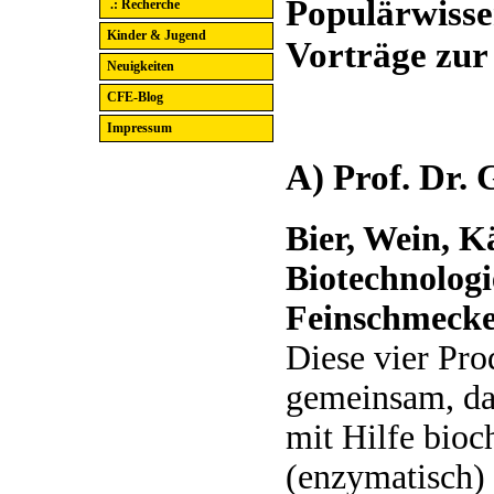
Populärwisse
.: Recherche
Kinder & Jugend
Vorträge zur
Neuigkeiten
CFE-Blog
Impressum
A) Prof. Dr.
Bier, Wein, K
Biotechnologi
Feinschmeck
Diese vier Pr
gemeinsam, dass
mit Hilfe bio
(enzymatisch) 