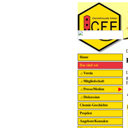
D
Home
Das sind wir
L
.: Verein
g
.: Mitgliedschaft
B
.: Presse/Medien
.: Diskussion
Chemie-Geschichte
Projekte
Angebote/Kontakte