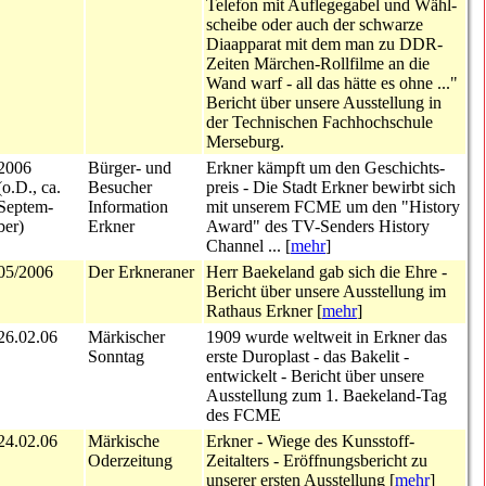
Telefon mit Auflegegabel und Wähl­
scheibe oder auch der schwarze
Diaapparat mit dem man zu DDR-
Zeiten Märchen-Rollfilme an die
Wand warf - all das hätte es ohne ..."
Bericht über unsere Ausstellung in
der Technischen Fach­hochschule
Merseburg.
2006
Bürger- und
Erkner kämpft um den Geschichts­
(o.D., ca.
Besucher
preis
- Die Stadt Erkner bewirbt sich
Septem-
Information
mit unserem FCME um den "History
ber)
Erkner
Award" des TV-Senders History
Channel ... [
mehr
]
05/2006
Der Erkneraner
Herr Baekeland gab sich die Ehre
-
Bericht über unsere Ausstellung im
Rathaus Erkner [
mehr
]
26.02.06
Märkischer
1909 wurde weltweit in Erkner das
Sonntag
erste Duroplast - das Bakelit -
entwickelt
- Bericht über unsere
Ausstellung zum 1. Baekeland-Tag
des FCME
24.02.06
Märkische
Erkner - Wiege des Kunsstoff-
Oderzeitung
Zeitalters
- Eröffnungsbericht zu
unserer ersten Ausstellung [
mehr
]