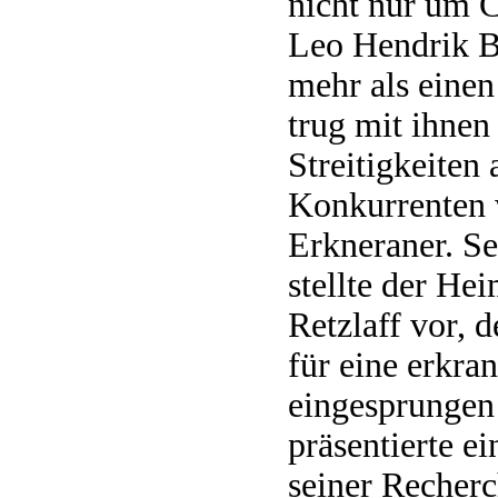
nicht nur um 
Leo Hendrik B
mehr als eine
trug mit ihnen
Streitigkeiten 
Konkur­renten 
Erkneraner. S
stellte der He
Retzlaff vor, d
für eine er­kra
eingesprungen 
präsentierte e
seiner Recher