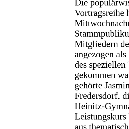
Die populärwis
Vortragsreihe 
Mittwochnachm
Stammpublikum
Mitgliedern de
angezogen als 
des spezielle
gekommen war
gehörte Jasmi
Fredersdorf, d
Heinitz-Gymn
Leistungskurs 
aus thematisch