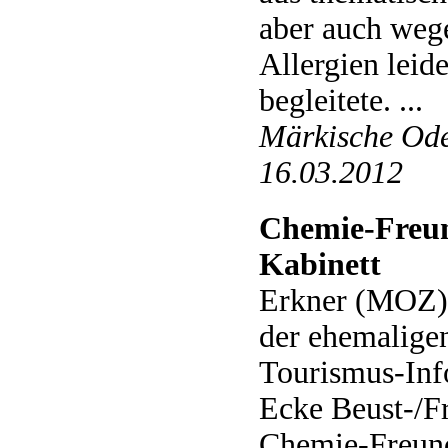
aber auch wege
Allergien leid
begleitete. ...
Märkische Ode
16.03.2012
Chemie-Freun
Kabinett
Erkner (MOZ)
der ehemaligen
Touris­mus-Inf
Ecke Beust-/Fr
Chemie-Freun