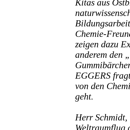
Kitas aus Ostb
natur­wissensc
Bildungsarbeit
Chemie-Freund
zeigen dazu Ex
anderem den „
Gummibärche
EGGERS fragt
von den Chemi
geht.
Herr Schmidt, 
Weltraumflug 