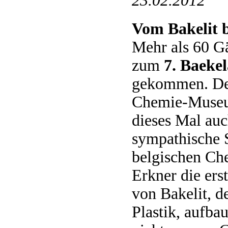
23.02.2012
Vom Bakelit b
Mehr als 60 Gä
zum
7. Baeke
ge­kommen. De
Chemie-Museum
dieses Mal au
sympathische 
belgischen Che
Erkner die ers
von Bakelit, d
Plastik, aufbau