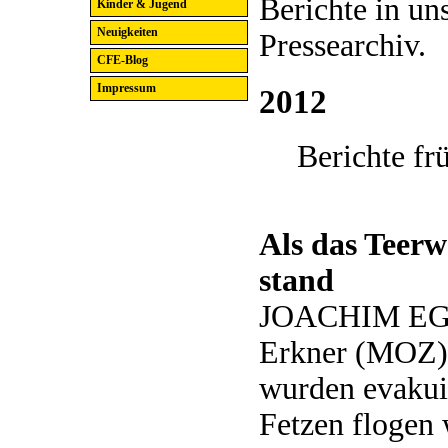
Berichte in un
Kinder & Jugend
Neuigkeiten
Pressearchiv.
CFE-Blog
Impressum
2012
Berichte fr
Als das Teer
stand
JOACHIM E
Erkner (MOZ)
wurden evakui
Fetzen flogen 