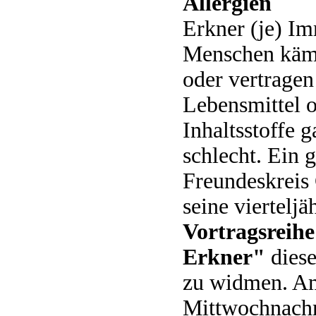
Allergien
Erkner (je) I
Menschen kämp
oder vertra­ge
Lebensmittel 
Inhaltsstoffe g
schlecht. Ein 
Freundeskrei
seine vierteljä
Vortragsreih
Erkner"
dies
zu widmen. A
Mittwochnach