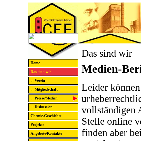
Das sind wir
Home
Medien-Ber
Das sind wir
.: Verein
Leider können
.: Mitgliedschaft
urheberrechtl
.: Presse/Medien
voll­stän­di­gen
.: Diskussion
Chemie-Geschichte
Stelle online v
Projekte
finden aber be
Angebote/Kontakte