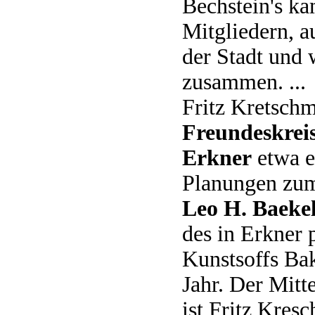
Bech­stein's k
Mitgliedern, a
der Stadt und 
zusammen. ...
Fritz Kretsch
Freundeskre
Erkner
etwa e
Planungen z
Leo H. Baeke­
des in Erkner 
Kunstsoffs Bake
Jahr. Der Mitt
ist Fritz Kresc