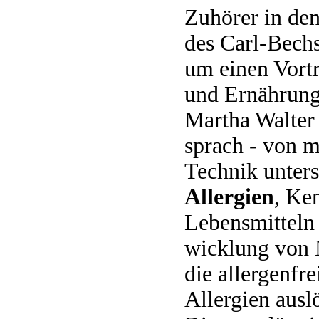
Zuhö­rer in d
des Carl-Bech
um ei­nen Vort
und Ernährung
Martha Walter 
sprach - von 
Technik unter­s
Allergien
, Ke
Lebensmitteln 
wicklung von 
die allergenfre
Aller­gien ausl