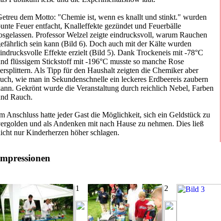
etreu dem Motto: "Chemie ist, wenn es knallt und stinkt." wurden
unte Feuer entfacht, Knalleffekte gezündet und Feuerbälle
osgelassen. Professor Welzel zeigte eindrucksvoll, warum Rauchen
efährlich sein kann (Bild 6). Doch auch mit der Kälte wurden
indrucksvolle Effekte erzielt (Bild 5). Dank Trockeneis mit -78°C
nd flüssigem Stickstoff mit -196°C musste so manche Rose
ersplittern. Als Tipp für den Haushalt zeigten die Chemiker aber
uch, wie man in Sekundenschnelle ein leckeres Erdbeereis zaubern
ann. Gekrönt wurde die Veranstaltung durch reichlich Nebel, Farben
und Rauch.
m Anschluss hatte jeder Gast die Möglichkeit, sich ein Geldstück zu
ergolden und als Andenken mit nach Hause zu nehmen. Dies ließ
icht nur Kinderherzen höher schlagen.
mpressionen
1
2