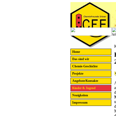
Home
Das sind wir
Chemie-Geschichte
Projekte
Angebote/Kontakte
a
Kinder & Jugend
d
Neuigkeiten
u
Impressum
M
d