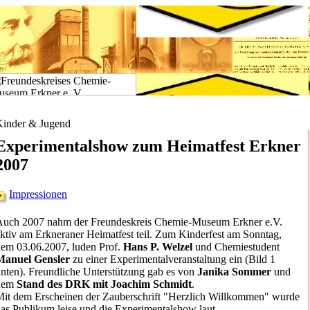
Kinder & Jugend
Experimentalshow zum Heimatfest Erkner
2007
Impressionen
Auch 2007 nahm der Freundeskreis Chemie-Museum Erkner e.V.
ktiv am Erkneraner Heimatfest teil. Zum Kinderfest am Sonntag,
em 03.06.2007, luden Prof.
Hans P. Welzel
und Chemiestudent
Manuel Gensler
zu einer Experimentalveranstaltung ein (Bild 1
nten). Freundliche Unterstützung gab es von
Janika Sommer
und
dem
Stand des DRK mit Joachim Schmidt
.
it dem Erscheinen der Zauberschrift "Herzlich Willkommen" wurde
as Publikum leise und die Experimentalshow laut.