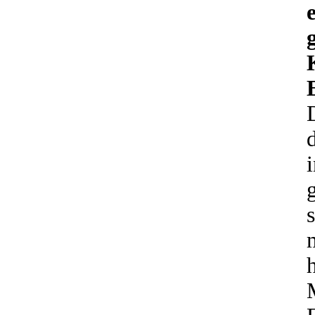
i
s
h