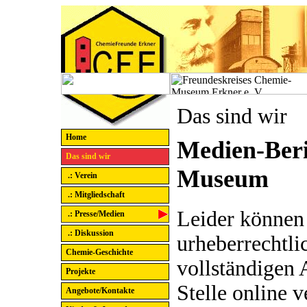
Das sind wir
Home
Medien-Beri
Das sind wir
Museum
.: Verein
.: Mitgliedschaft
Leider können
.: Presse/Medien
.: Diskussion
urheberrechtl
Chemie-Geschichte
voll­stän­di­gen
Projekte
Stelle online v
Angebote/Kontakte