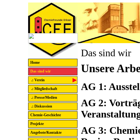
Das sind wir
Home
Unsere Arbe
Das sind wir
.: Verein
AG 1: Ausste
.: Mitgliedschaft
.: Presse/Medien
AG 2: Vorträ
.: Diskussion
Veranstaltun
Chemie-Geschichte
Projekte
AG 3: Chemie
Angebote/Kontakte