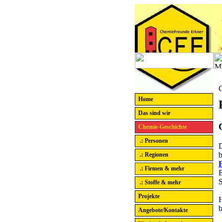
Home
Das sind wir
Chemie-Geschichte
.: Personen
b
.: Regionen
B
.: Firmen & mehr
E
S
.: Stoffe & mehr
Projekte
H
b
Angebote/Kontakte