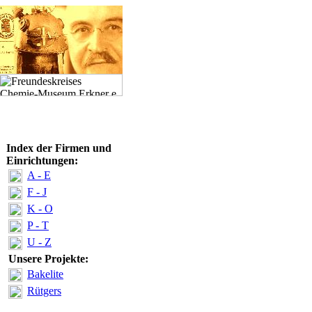
Index der Firmen und
Einrichtungen:
A - E
F - J
K - O
P - T
U - Z
Unsere Projekte:
Bakelite
Rütgers