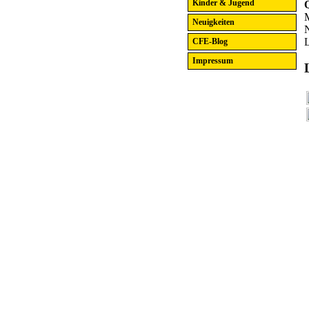
Kinder & Jugend
M
Neuigkeiten
N
CFE-Blog
Impressum